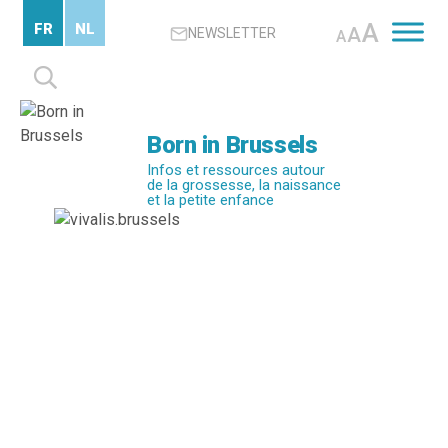
Passer
A
FR
NL
A
NEWSLETTER
au
A
contenu
Rechercher :
principal
Born in Brussels
Infos et ressources autour
de la grossesse, la naissance
et la petite enfance