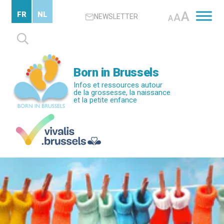
Passer
A
FR
NL
A
NEWSLETTER
au
A
contenu
Rechercher :
principal
Born in Brussels
Infos et ressources autour
de la grossesse, la naissance
et la petite enfance