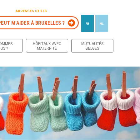
ADRESSES UTILES
PEUT M’AIDER À BRUXELLES ?
FR
NL
 contenu
SOMMES-
HÔPITAUX AVEC
MUTUALITÉS
US ?
MATERNITÉ
BELGES