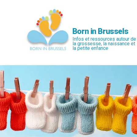
Passer
au
contenu
principal
Born in Brussels
Infos et ressources autour de
la grossesse, la naissance et
la petite enfance