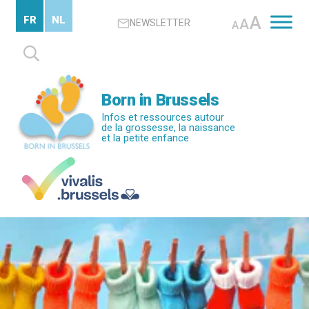
Passer
A
FR
NL
A
NEWSLETTER
au
A
contenu
Rechercher :
principal
Born in Brussels
Infos et ressources autour
de la grossesse, la naissance
et la petite enfance