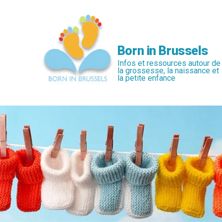
Passer
au
contenu
principal
Born in Brussels
Infos et ressources autour de
la grossesse, la naissance et
la petite enfance