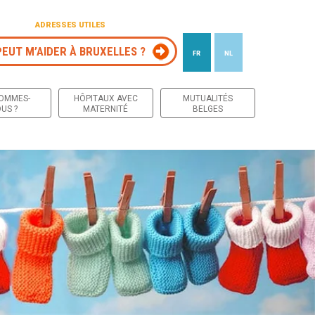
ADRESSES UTILES
PEUT M’AIDER À BRUXELLES ?
FR
NL
 contenu
SOMMES-
HÔPITAUX AVEC
MUTUALITÉS
US ?
MATERNITÉ
BELGES