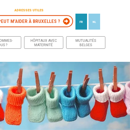
ADRESSES UTILES
PEUT M’AIDER À BRUXELLES ?
FR
NL
 contenu
SOMMES-
HÔPITAUX AVEC
MUTUALITÉS
US ?
MATERNITÉ
BELGES