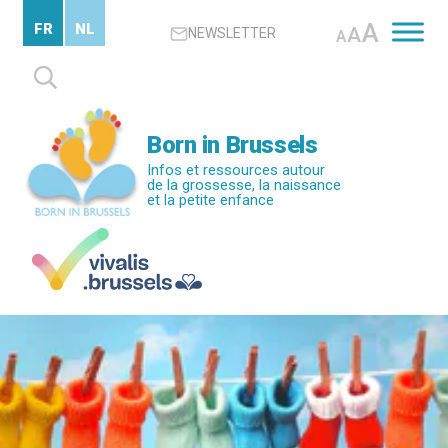
Passer
A
FR
NL
A
NEWSLETTER
au
A
contenu
Rechercher :
principal
Born in Brussels
Infos et ressources autour
de la grossesse, la naissance
et la petite enfance