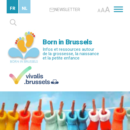
Passer
A
FR
NL
A
NEWSLETTER
au
A
contenu
Rechercher :
principal
Born in Brussels
Infos et ressources autour
de la grossesse, la naissance
et la petite enfance