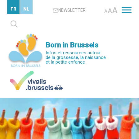
Passer
A
FR
NL
A
NEWSLETTER
au
A
contenu
Rechercher :
principal
Born in Brussels
Infos et ressources autour
de la grossesse, la naissance
et la petite enfance