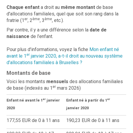
Chaque enfant
a droit au
même montant
de base
d'allocations familiales, quel que soit son rang dans la
er
ème
ème
fratrie (1
, 2
, 3
, etc.).
Par contre, il y a une différence selon la
date de
naissance
de l’enfant.
Pour plus d'informations, voyez la fiche
Mon enfant né
er
avant le 1
janvier 2020,
a-t-il
droit au nouveau système
d’allocations familiales à Bruxelles ?
Montants de base
Voici les montants
mensuels
des allocations familiales
er
de base
(indexés au 1
mars 2026)
er
er
Enfant né avant le 1
janvier
Enfant né à partir du 1
2020
janvier 2020
177,55
EUR de 0 à 11 ans
190,23
EUR de 0 à 11 ans