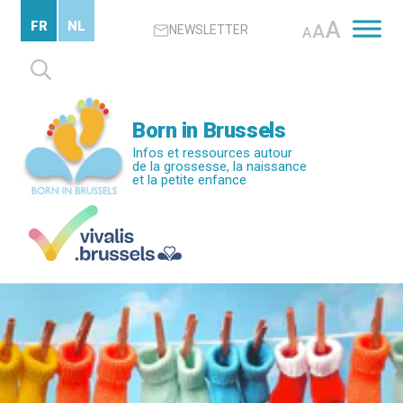
Passer
A
FR
NL
A
NEWSLETTER
au
A
contenu
Rechercher :
principal
Born in Brussels
Infos et ressources autour
de la grossesse, la naissance
et la petite enfance