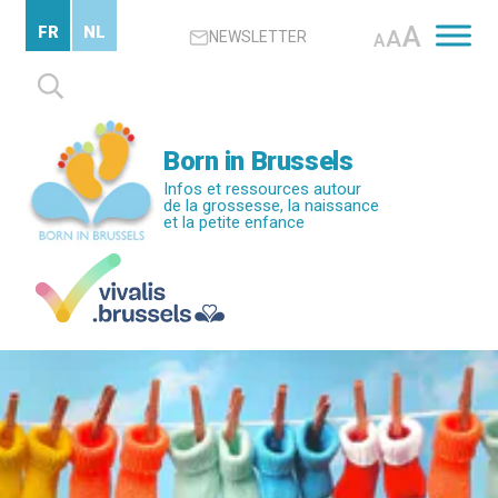
Passer
A
FR
NL
A
NEWSLETTER
au
A
contenu
Rechercher :
principal
Born in Brussels
Infos et ressources autour
de la grossesse, la naissance
et la petite enfance