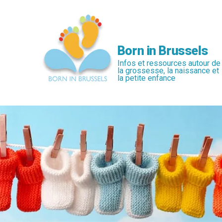
Passer
au
contenu
principal
Born in Brussels
Infos et ressources autour de
la grossesse, la naissance et
la petite enfance