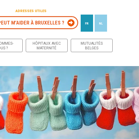
ADRESSES UTILES
PEUT M’AIDER À BRUXELLES ?
FR
NL
 contenu
SOMMES-
HÔPITAUX AVEC
MUTUALITÉS
US ?
MATERNITÉ
BELGES