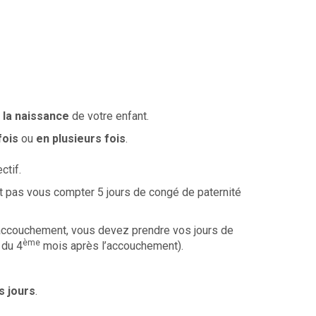
 la naissance
de votre enfant.
fois
ou
en plusieurs fois
.
ctif.
ut pas vous compter 5 jours de congé de paternité
’accouchement, vous devez prendre vos jours de
ème
 du 4
mois après l’accouchement).
s jours
.