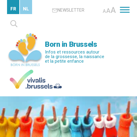
Passer
A
FR
NL
A
NEWSLETTER
au
A
contenu
Rechercher :
principal
Born in Brussels
Infos et ressources autour
de la grossesse, la naissance
et la petite enfance