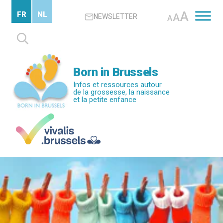
Passer
A
FR
NL
A
NEWSLETTER
au
A
contenu
Rechercher :
principal
Born in Brussels
Infos et ressources autour
de la grossesse, la naissance
et la petite enfance