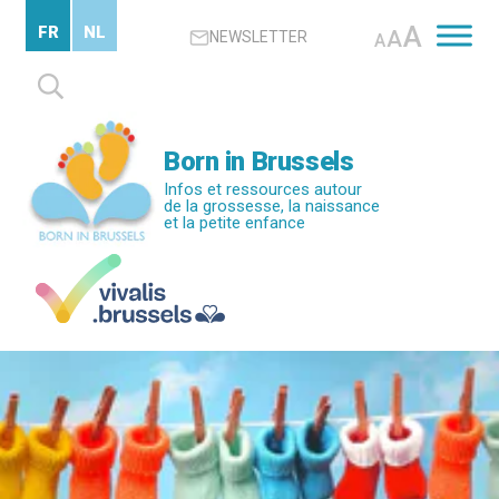
Passer
A
FR
NL
A
NEWSLETTER
au
A
contenu
Rechercher :
principal
Born in Brussels
Infos et ressources autour
de la grossesse, la naissance
et la petite enfance