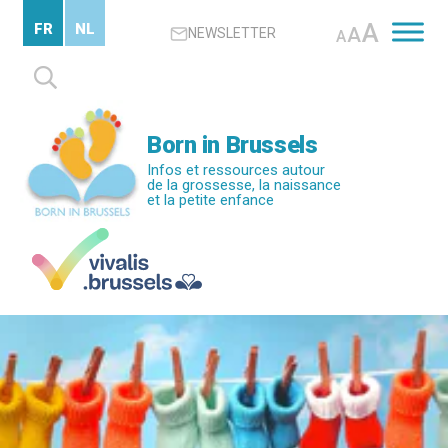
Passer
A
FR
NL
A
NEWSLETTER
au
A
contenu
Rechercher :
principal
Born in Brussels
Infos et ressources autour
de la grossesse, la naissance
et la petite enfance