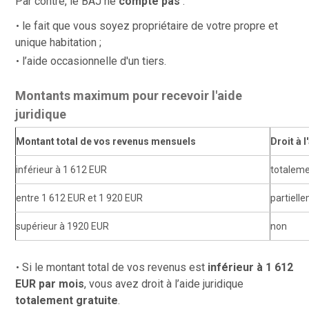
Par contre, le BAJ ne
compte pas
:
le fait que vous soyez propriétaire de votre propre et
unique habitation ;
l’aide occasionnelle d'un tiers.
Montants maximum pour recevoir l'aide
juridique
Montant total de vos revenus mensuels
Droit à 
inférieur à 1 612 EUR
totaleme
entre 1 612 EUR et 1 920 EUR
partiell
supérieur à 1920 EUR
non
Si le montant total de vos revenus est
inférieur à 1 612
EUR par mois
, vous avez droit à l’aide juridique
totalement gratuite
.