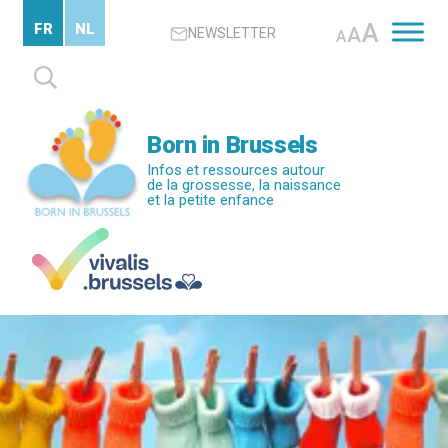
Passer
A
FR
NL
A
NEWSLETTER
au
A
contenu
Rechercher :
principal
Born in Brussels
Infos et ressources autour
de la grossesse, la naissance
et la petite enfance