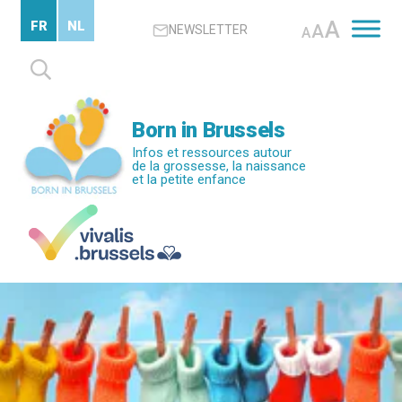
Passer
A
FR
NL
A
NEWSLETTER
au
A
contenu
Rechercher :
principal
Born in Brussels
Infos et ressources autour
de la grossesse, la naissance
et la petite enfance