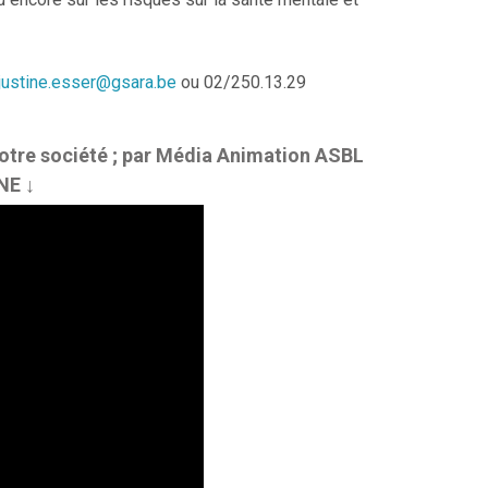
justine.esser@gsara.be
ou 02/250.13.29
notre société ; par Média Animation ASBL
NE ↓