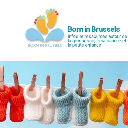
Passer
au
contenu
principal
Born in Brussels
Infos et ressources autour de
la grossesse, la naissance et
la petite enfance