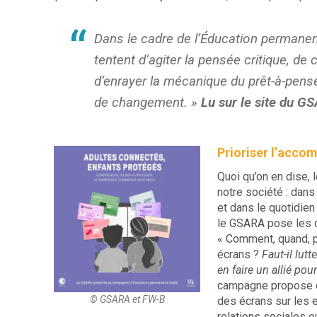
Dans le cadre de l’Éducation permanen
tentent d’agiter la pensée critique, de
d’enrayer la mécanique du prêt-à-penser
de changement. »
Lu sur le site du G
Prioriser l’acc
Quoi qu’on en dise,
notre société : dans
et dans le quotidien
le GSARA pose les q
« Comment, quand, po
écrans ?
Faut-il lut
en faire un allié pou
campagne propose de
© GSARA et FW-B
des écrans sur les e
relations sociales o