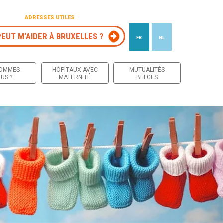
ADRESSES UTILES
PEUT M’AIDER À BRUXELLES ?
FR
NL
 contenu
SOMMES-
HÔPITAUX AVEC
MUTUALITÉS
US ?
MATERNITÉ
BELGES