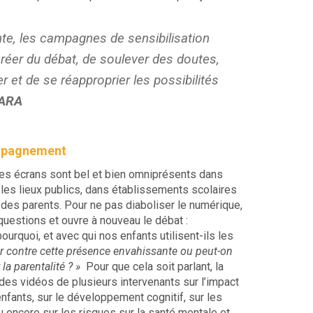
te, les campagnes de sensibilisation
 créer du débat, de soulever des doutes,
 et de se réapproprier les possibilités
SARA
ompagnement
 les écrans sont bel et bien omniprésents dans
 les lieux publics, dans établissements scolaires
 des parents. Pour ne pas diaboliser le numérique,
uestions et ouvre à nouveau le débat :
urquoi, et avec qui nos enfants utilisent-ils les
ter contre cette présence envahissante ou peut-on
r la parentalité ? »
Pour que cela soit parlant, la
s vidéos de plusieurs intervenants sur l’impact
nfants, sur le développement cognitif, sur les
u encore sur les risques sur la santé mentale et