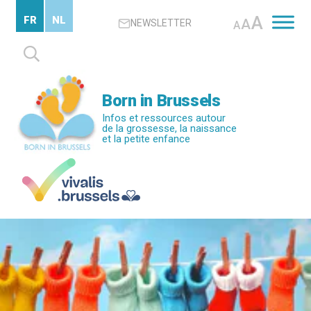
Passer
A
FR
NL
A
NEWSLETTER
au
A
contenu
Rechercher :
principal
Born in Brussels
Infos et ressources autour
de la grossesse, la naissance
et la petite enfance