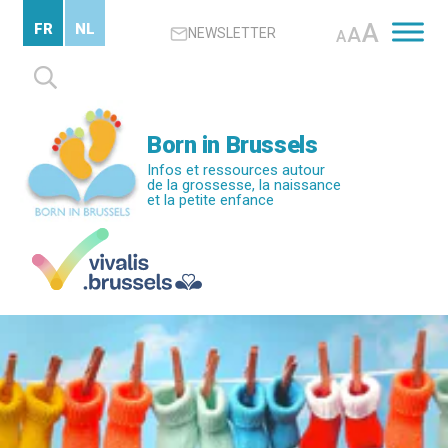
Passer
A
FR
NL
A
NEWSLETTER
au
A
contenu
Rechercher :
principal
Born in Brussels
Infos et ressources autour
de la grossesse, la naissance
et la petite enfance