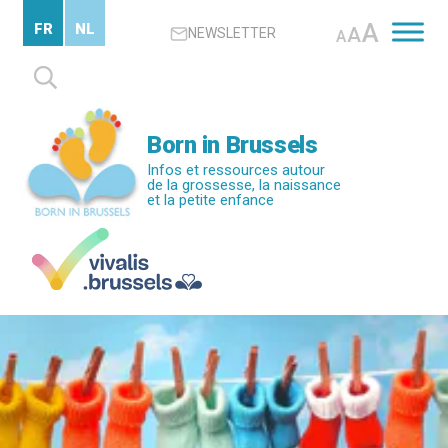
Passer
A
FR
NL
A
NEWSLETTER
au
A
contenu
Rechercher :
principal
Born in Brussels
Infos et ressources autour
de la grossesse, la naissance
et la petite enfance