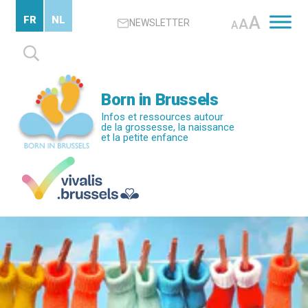
Passer
A
FR
NL
A
NEWSLETTER
au
A
contenu
Rechercher :
principal
Born in Brussels
Infos et ressources autour
de la grossesse, la naissance
et la petite enfance