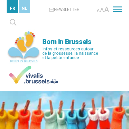
Passer
A
FR
NL
A
NEWSLETTER
au
A
contenu
Rechercher :
principal
Born in Brussels
Infos et ressources autour
de la grossesse, la naissance
et la petite enfance