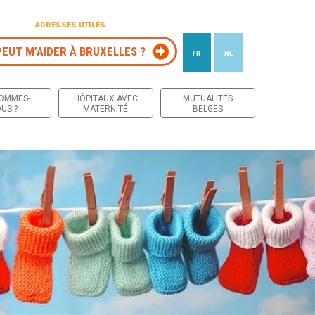
ADRESSES UTILES
PEUT M’AIDER À BRUXELLES ?
FR
NL
 contenu
SOMMES-
HÔPITAUX AVEC
MUTUALITÉS
US ?
MATERNITÉ
BELGES