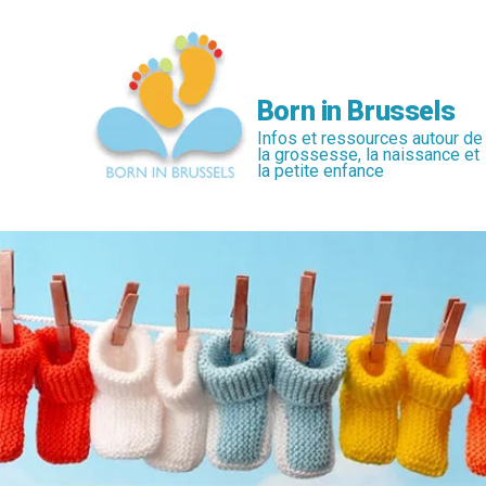
Passer
au
contenu
principal
Born in Brussels
Infos et ressources autour de
la grossesse, la naissance et
la petite enfance