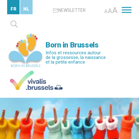
Passer
A
FR
NL
A
NEWSLETTER
au
A
contenu
Rechercher :
principal
Born in Brussels
Infos et ressources autour
de la grossesse, la naissance
et la petite enfance