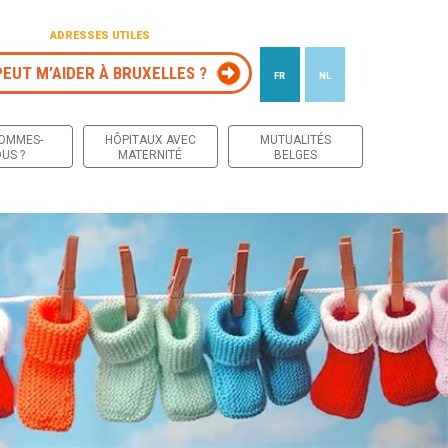
ADRESSES UTILES
PEUT M’AIDER À BRUXELLES ?
FR
NL
 contenu
SOMMES-
HÔPITAUX AVEC
MUTUALITÉS
US ?
MATERNITÉ
BELGES