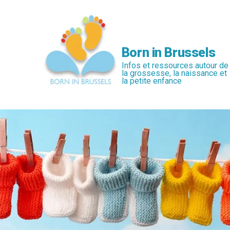
Passer
au
contenu
principal
Born in Brussels
Infos et ressources autour de
la grossesse, la naissance et
la petite enfance