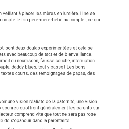
 veillant à placer les m
ère
s en lumière. Il ne se
n compte le trio père-mère-bébé au complet, ce qui
uot, sont deux doulas expérimentées et cela se
ets avec beaucoup de tact et de bienveillance.
eil du nourrisson, fausse couche, interruption
ouple, daddy blues, tout y passe ! Les bons
textes courts, des témoignages de papas, des
oir une vision réaliste de la paternité, une vision
s sourires qu’offrent généralement les parents sur
 lecteur comprend vite que tout ne sera pas rose
ble de s’épanouir dans la parentalité.