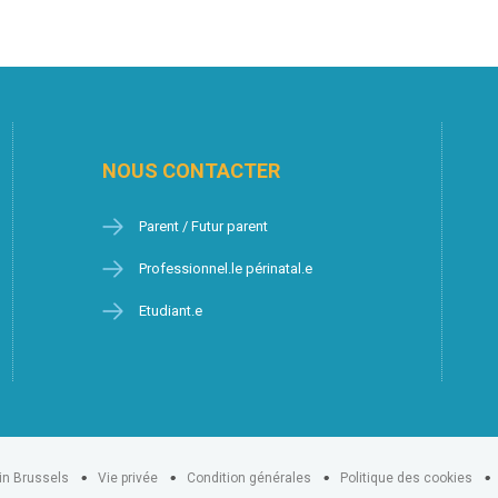
NOUS CONTACTER
Parent / Futur parent
Professionnel.le périnatal.e
Etudiant.e
in Brussels
Vie privée
Condition générales
Politique des cookies