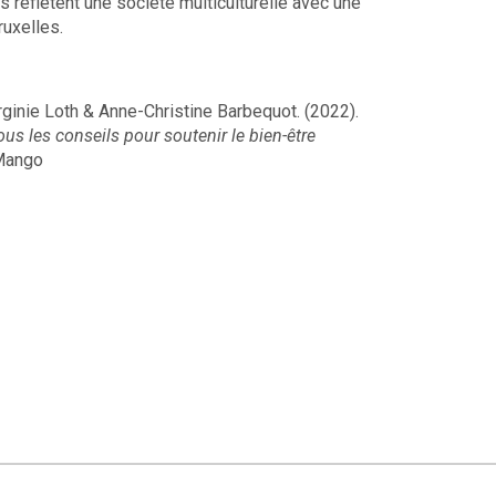
es reflètent une société multiculturelle avec une
ruxelles.
Virginie Loth & Anne-Christine Barbequot. (2022).
s les conseils pour soutenir le bien-être
 Mango