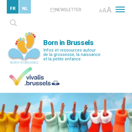
Passer
A
FR
NL
A
NEWSLETTER
au
A
contenu
Rechercher :
principal
Born in Brussels
Infos et ressources autour
de la grossesse, la naissance
et la petite enfance