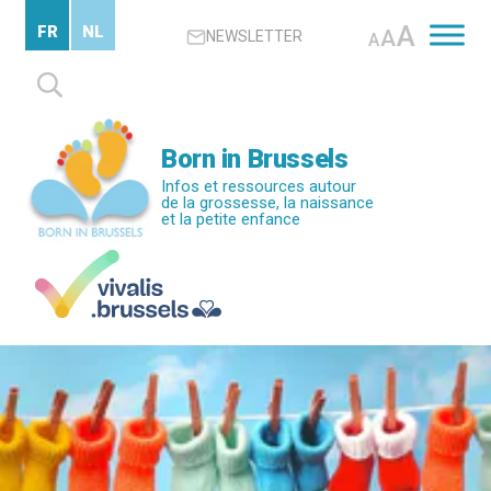
Passer
A
FR
NL
A
NEWSLETTER
au
A
contenu
Rechercher :
principal
Born in Brussels
Infos et ressources autour
de la grossesse, la naissance
et la petite enfance