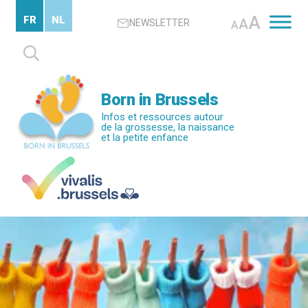
Passer
A
FR
NL
A
NEWSLETTER
au
A
contenu
Rechercher :
principal
Born in Brussels
Infos et ressources autour
de la grossesse, la naissance
et la petite enfance