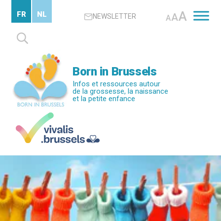
Passer
A
FR
NL
A
NEWSLETTER
au
A
contenu
Rechercher :
principal
Born in Brussels
Infos et ressources autour
de la grossesse, la naissance
et la petite enfance