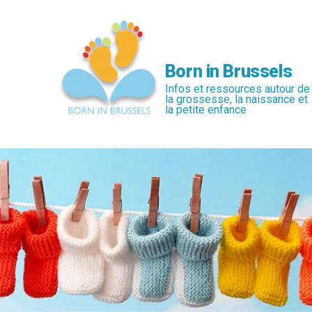
Passer
au
contenu
principal
Born in Brussels
Infos et ressources autour de
la grossesse, la naissance et
la petite enfance