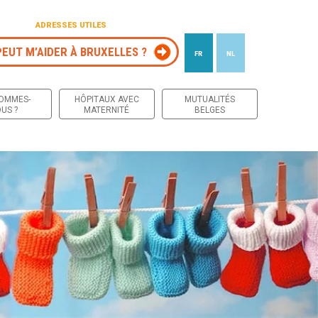
ADRESSES UTILES
PEUT M’AIDER À BRUXELLES ?
FR
NL
 contenu
SOMMES-
HÔPITAUX AVEC
MUTUALITÉS
US ?
MATERNITÉ
BELGES