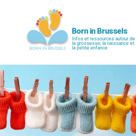
Passer
au
contenu
principal
Born in Brussels
Infos et ressources autour de
la grossesse, la naissance et
la petite enfance