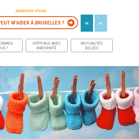
ADRESSES UTILES
PEUT M’AIDER À BRUXELLES ?
FR
NL
 contenu
SOMMES-
HÔPITAUX AVEC
MUTUALITÉS
US ?
MATERNITÉ
BELGES