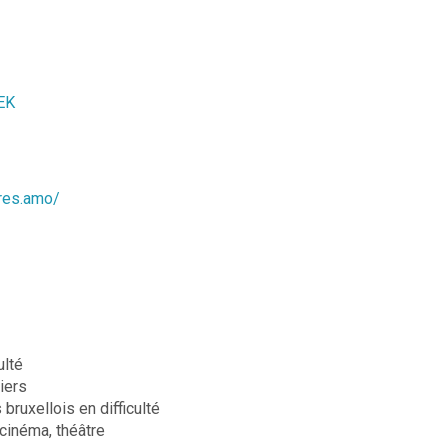
EK
eres.amo/
ulté
iers
bruxellois en difficulté
 cinéma, théâtre