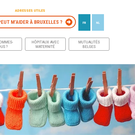
ADRESSES UTILES
PEUT M’AIDER À BRUXELLES ?
FR
NL
 contenu
SOMMES-
HÔPITAUX AVEC
MUTUALITÉS
US ?
MATERNITÉ
BELGES