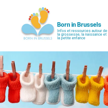
Passer
au
contenu
principal
Born in Brussels
Infos et ressources autour de
la grossesse, la naissance et
la petite enfance