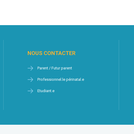
NOUS CONTACTER
Parent / Futur parent
Professionnel.le périnatal.e
Etudiant.e