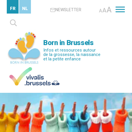
Passer
A
FR
NL
A
NEWSLETTER
au
A
contenu
Rechercher :
principal
Born in Brussels
Infos et ressources autour
de la grossesse, la naissance
et la petite enfance