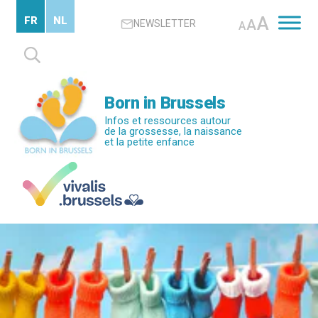
Passer
A
FR
NL
A
NEWSLETTER
au
A
contenu
Rechercher :
principal
Born in Brussels
Infos et ressources autour
de la grossesse, la naissance
et la petite enfance