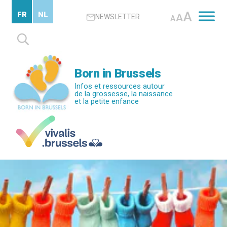
Passer
A
FR
NL
A
NEWSLETTER
au
A
contenu
Rechercher :
principal
Born in Brussels
Infos et ressources autour
de la grossesse, la naissance
et la petite enfance