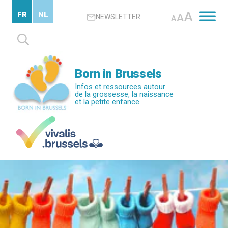
Passer
A
FR
NL
A
NEWSLETTER
au
A
contenu
Rechercher :
principal
Born in Brussels
Infos et ressources autour
de la grossesse, la naissance
et la petite enfance