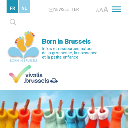
Passer
A
FR
NL
A
NEWSLETTER
au
A
contenu
Rechercher :
principal
Born in Brussels
Infos et ressources autour
de la grossesse, la naissance
et la petite enfance