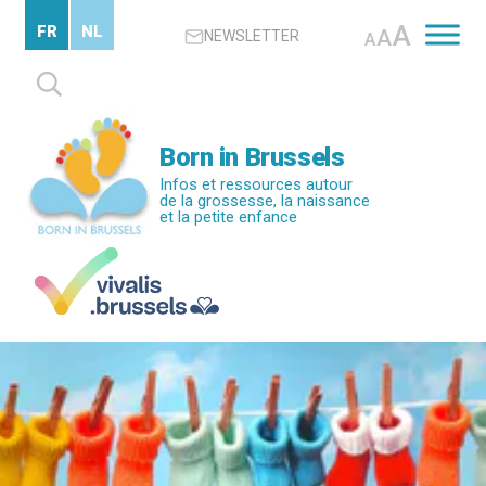
Passer
A
FR
NL
A
NEWSLETTER
au
A
contenu
Rechercher :
principal
Born in Brussels
Infos et ressources autour
de la grossesse, la naissance
et la petite enfance