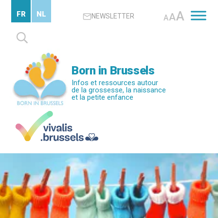
Passer
A
FR
NL
A
NEWSLETTER
au
A
contenu
Rechercher :
principal
Born in Brussels
Infos et ressources autour
de la grossesse, la naissance
et la petite enfance