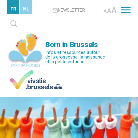
Passer
A
FR
NL
A
NEWSLETTER
au
A
contenu
Rechercher :
principal
Born in Brussels
Infos et ressources autour
de la grossesse, la naissance
et la petite enfance