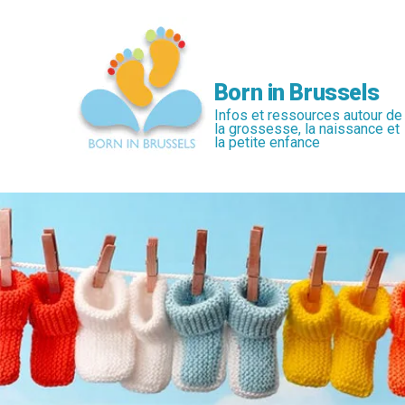
Passer
au
contenu
principal
Born in Brussels
Infos et ressources autour de
la grossesse, la naissance et
la petite enfance