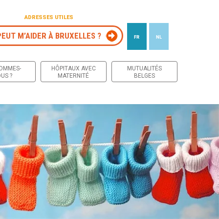
ADRESSES UTILES
PEUT M’AIDER À BRUXELLES ?
FR
NL
 contenu
SOMMES-
HÔPITAUX AVEC
MUTUALITÉS
US ?
MATERNITÉ
BELGES