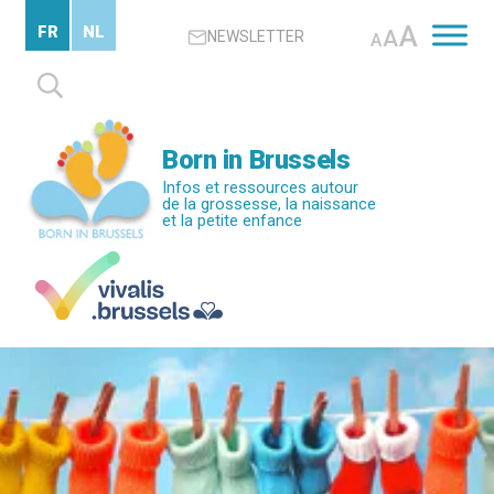
Passer
A
FR
NL
A
NEWSLETTER
au
A
contenu
Rechercher :
principal
Born in Brussels
Infos et ressources autour
de la grossesse, la naissance
et la petite enfance