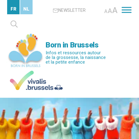
Passer
A
FR
NL
A
NEWSLETTER
au
A
contenu
Rechercher :
principal
Born in Brussels
Infos et ressources autour
de la grossesse, la naissance
et la petite enfance