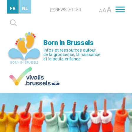
Passer
A
FR
NL
A
NEWSLETTER
au
A
contenu
Rechercher :
principal
Born in Brussels
Infos et ressources autour
de la grossesse, la naissance
et la petite enfance