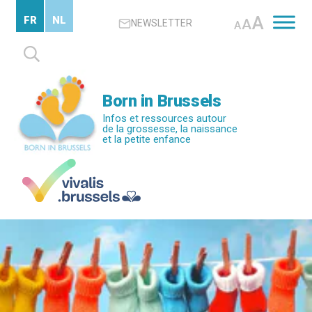
Passer
A
FR
NL
A
NEWSLETTER
au
A
contenu
Rechercher :
principal
Born in Brussels
Infos et ressources autour
de la grossesse, la naissance
et la petite enfance