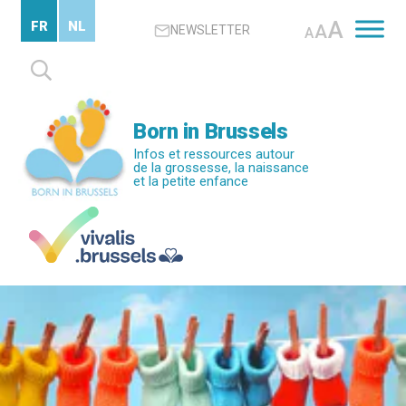
Passer
A
FR
NL
A
NEWSLETTER
au
A
contenu
Rechercher :
principal
Born in Brussels
Infos et ressources autour
de la grossesse, la naissance
et la petite enfance