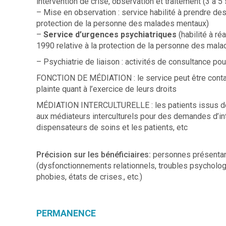
intervention de crise, observation et traitement (3 à 
– Mise en observation : service habilité à prendre des
protection de la personne des malades mentaux)
–
Service d’urgences psychiatriques
(habilité à ré
1990 relative à la protection de la personne des mal
– Psychiatrie de liaison : activités de consultance p
FONCTION DE MÉDIATION : le service peut être contact
plainte quant à l’exercice de leurs droits
MÉDIATION INTERCULTURELLE : les patients issus de l
aux médiateurs interculturels pour des demandes d’int
dispensateurs de soins et les patients, etc
Précision sur les bénéficiaires:
personnes présentan
(dysfonctionnements relationnels, troubles psycholo
phobies, états de crises., etc.)
PERMANENCE