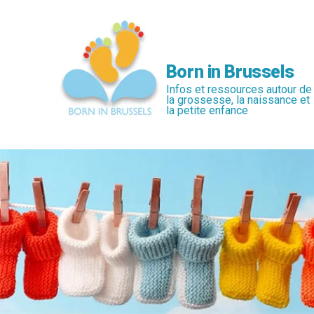
Passer
au
contenu
principal
Born in Brussels
Infos et ressources autour de
la grossesse, la naissance et
la petite enfance