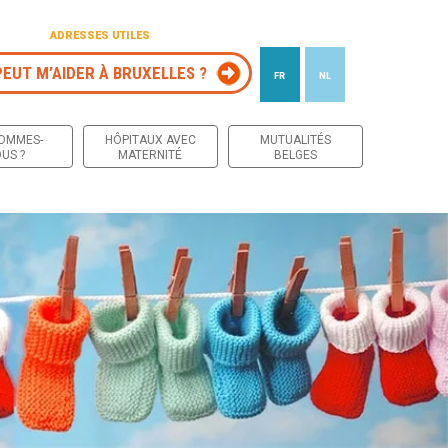
ADRESSES UTILES
PEUT M’AIDER À BRUXELLES ?
FR
NL
 contenu
SOMMES-
HÔPITAUX AVEC
MUTUALITÉS
US ?
MATERNITÉ
BELGES