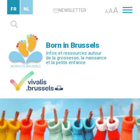
Passer
A
FR
NL
A
NEWSLETTER
au
A
contenu
Rechercher :
principal
Born in Brussels
Infos et ressources autour
de la grossesse, la naissance
et la petite enfance